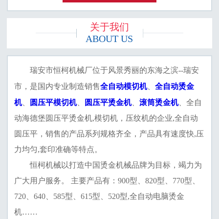
关于我们
ABOUT US
瑞安市恒柯机械厂位于风景秀丽的东海之滨--瑞安
全自动模切机
全自动烫金
市，是国内专业制造销售
、
机
圆压平模切机
圆压平烫金机
滚筒烫金机
、
、
、
、全自
动海德堡圆压平烫金机,模切机，压纹机的企业,全自动
圆压平，销售的产品系列规格齐全，产品具有速度快,压
力均匀,套印准确等特点。
恒柯机械以打造中国烫金机械品牌为目标，竭力为
广大用户服务。 主要产品有：900型、820型、770型、
720、640、585型、615型、520型,全自动电脑烫金
机……