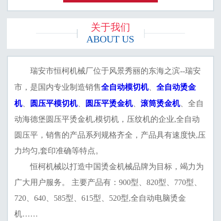
关于我们
ABOUT US
瑞安市恒柯机械厂位于风景秀丽的东海之滨--瑞安
全自动模切机
全自动烫金
市，是国内专业制造销售
、
机
圆压平模切机
圆压平烫金机
滚筒烫金机
、
、
、
、全自
动海德堡圆压平烫金机,模切机，压纹机的企业,全自动
圆压平，销售的产品系列规格齐全，产品具有速度快,压
力均匀,套印准确等特点。
恒柯机械以打造中国烫金机械品牌为目标，竭力为
广大用户服务。 主要产品有：900型、820型、770型、
720、640、585型、615型、520型,全自动电脑烫金
机……